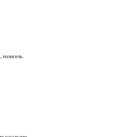
, полигель.
ми насадками