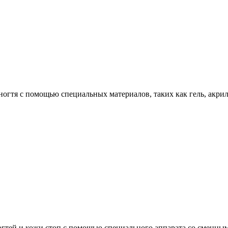
огтя с помощью специальных материалов, таких как гель, акрил
огтей и кожи стоп с помощью специального аппарата со сменны