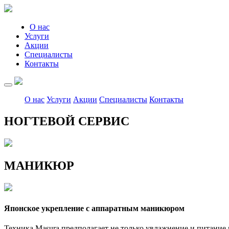
О нас
Услуги
Акции
Специалисты
Контакты
О нас
Услуги
Акции
Специалисты
Контакты
НОГТЕВОЙ СЕРВИС
МАНИКЮР
Японское укрепление с аппаратным маникюром
Техника Masura предполагает не только увлажнение и питание 